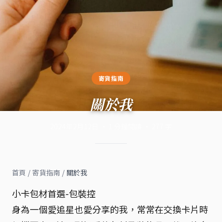
寄貨指南
關於我
2024年2月12日
·
1
分鐘閱讀
·
277
字
首頁
/
寄貨指南
/
關於我
小卡包材首選-包裝控
身為一個愛追星也愛分享的我，常常在交換卡片時