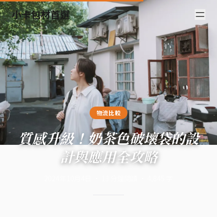
小卡包材首選
物流比較
質感升級！奶茶色破壞袋的設
計與應用全攻略
2024年10月4日
·
13
分鐘閱讀
·
4,845
字