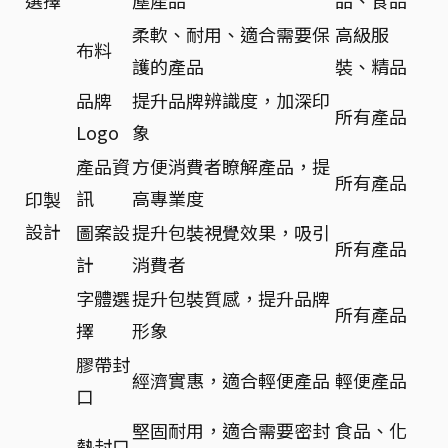
柔軟、耐用、適合需要保
高級服
布料
護的產品
裝、精品
品牌
提升品牌辨識度，加深印
所有產品
Logo
象
產品資
方便消費者瞭解產品，提
所有產品
訊
高專業度
印製
設計
圖案設
提升包裝視覺效果，吸引
所有產品
計
消費者
字體選
提升包裝質感，提升品牌
所有產品
擇
形象
膠帶封
經濟實惠，適合輕便產品
輕便產品
口
堅固耐用，適合需要密封
食品、化
熱封口