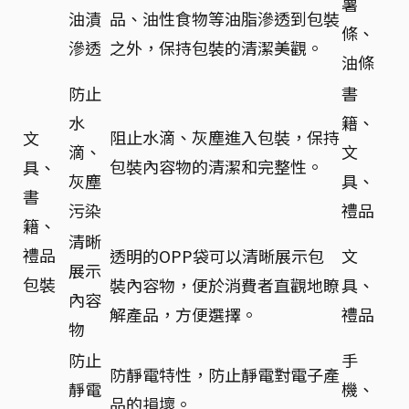
薯
油漬
品、油性食物等油脂滲透到包裝
條、
滲透
之外，保持包裝的清潔美觀。
油條
防止
書
水
籍、
阻止水滴、灰塵進入包裝，保持
文
滴、
文
包裝內容物的清潔和完整性。
具、
灰塵
具、
書
污染
禮品
籍、
清晰
禮品
透明的OPP袋可以清晰展示包
文
展示
包裝
裝內容物，便於消費者直觀地瞭
具、
內容
解產品，方便選擇。
禮品
物
防止
手
防靜電特性，防止靜電對電子產
靜電
機、
品的損壞。