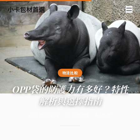
小卡包材首選
物流比較
OPP袋的防護力有多好？特性
解析與選擇指南
2024年10月8日
·
11
分鐘閱讀
·
4,145
字