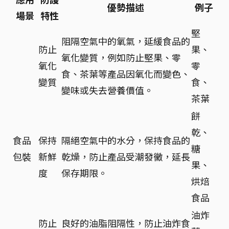
優勢描述
例子
場景
特性
堅
阻隔空氣中的氧氣，延緩食品的
防止
果、
氧化變質，例如防止堅果、零
氧化
零
食、茶葉等產品因氧化而變色、
變質
食、
變味或失去營養價值。
茶葉
餅
乾、
食品
保持
隔絕空氣中的水分，保持食品的
糖
包裝
新鮮
乾燥，防止產品受潮發黴，延長
果、
度
保存期限。
烘焙
食品
油炸
防止
良好的油脂阻隔性，防止油炸食