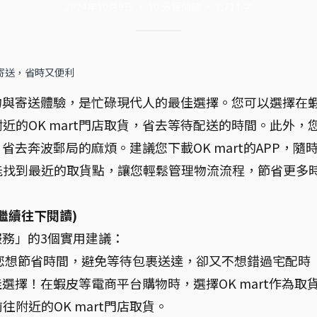
2024年10月9日
·
10
分鐘閱讀
·
3,711
字
物寄送，省時又便利
購物與寄送體驗，是忙碌現代人的最佳選擇。您可以選擇在
的OK mart門店取貨，省去等待配送的時間。此外，
，省去奔波郵局的麻煩。建議您下載OK mart的APP，隨
能找到最近的取貨點，讓您輕鬆管理物流流程，節省更多
繼續往下閱讀)
流服務」的3個實用建議：
碌的您想節省時間，避免等待包裹送達，卻又不想錯過宅配時
佳選擇！在蝦皮等電商平台購物時，選擇OK mart作為取
附近的OK mart門店取貨。