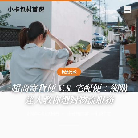
小卡包材首選
物流比較
超商寄貨便 V.S. 宅配便：網購
達人教你選對物流服務
2024年10月10日
·
11
分鐘閱讀
·
4,287
字