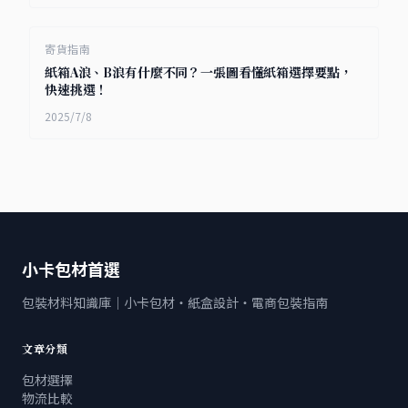
寄貨指南
紙箱A浪、B浪有什麼不同？一張圖看懂紙箱選擇要點，
快速挑選！
2025/7/8
小卡包材首選
包裝材料知識庫｜小卡包材・紙盒設計・電商包裝指南
文章分類
包材選擇
物流比較