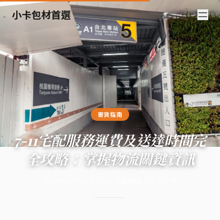
小卡包材首選
寄貨指南
7-11宅配服務運費及送達時間完
全攻略：掌握物流關鍵資訊
2024年10月10日
·
12
分鐘閱讀
·
4,768
字