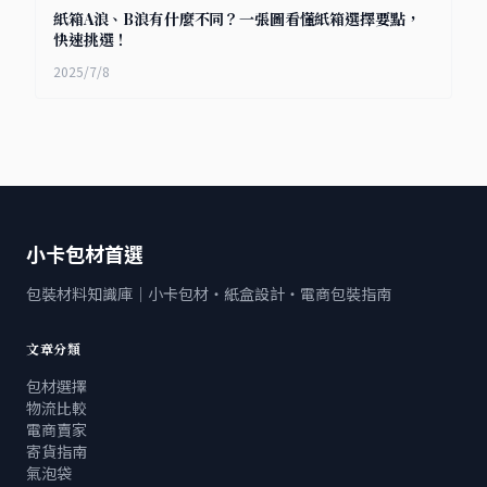
紙箱A浪、B浪有什麼不同？一張圖看懂紙箱選擇要點，
快速挑選！
2025/7/8
小卡包材首選
包裝材料知識庫｜小卡包材・紙盒設計・電商包裝指南
文章分類
包材選擇
物流比較
電商賣家
寄貨指南
氣泡袋