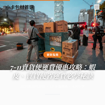
小卡包材首選
寄貨指南
7-11賣貨便運費優惠攻略：蝦
皮、賣貨便省運費必學秘訣
2024年10月10日
·
13
分鐘閱讀
·
4,900
字