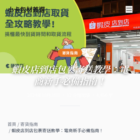
小卡包材首選
寄貨指南
蝦皮店到店包裹寄送教學：電
商新手必備指南！
2024年10月18日
·
12
分鐘閱讀
·
4,456
字
首頁
/
寄貨指南
/
蝦皮店到店包裹寄送教學：電商新手必備指南！