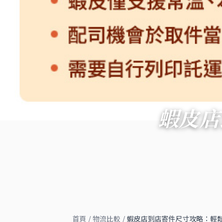
蝦皮店
首頁
/
物流比較
/
蝦皮店到店寄件尺寸攻略：輕