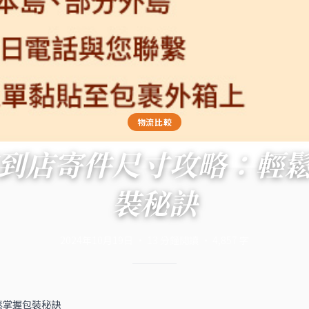
物流比較
到店寄件尺寸攻略：輕
裝秘訣
2024年10月19日
·
13
分鐘閱讀
·
4,857
字
鬆掌握包裝秘訣