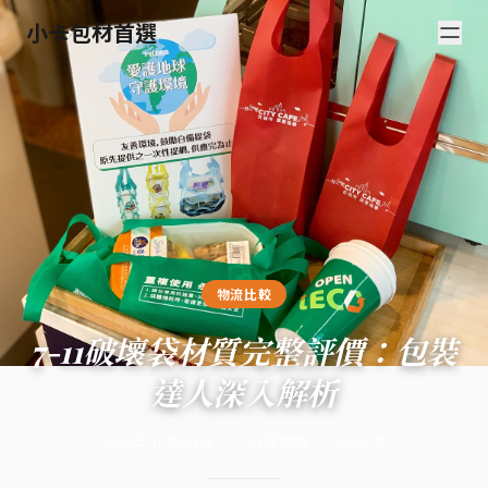
小卡包材首選
物流比較
7-11破壞袋材質完整評價：包裝
達人深入解析
2024年10月21日
·
9
分鐘閱讀
·
3,255
字