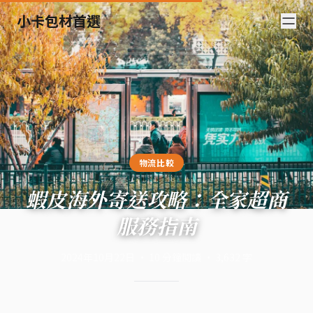
小卡包材首選
物流比較
蝦皮海外寄送攻略：全家超商
服務指南
2024年10月22日
·
10
分鐘閱讀
·
3,632
字