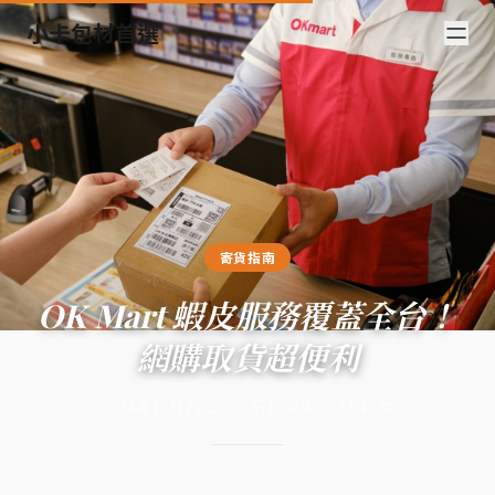
小卡包材首選
寄貨指南
OK Mart 蝦皮服務覆蓋全台！
網購取貨超便利
2024年10月22日
·
9
分鐘閱讀
·
3,549
字