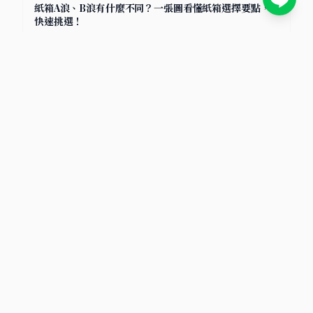
紙箱A浪、B浪有什麼不同？一張圖看懂紙箱選擇要點，
快速挑選！
2025/7/8
小卡包材首選
包裝材料知識庫｜小卡包材・紙盒設計・電商包裝指南
文章分類
包材選擇
物流比較
電商賣家
寄貨指南
氣泡袋