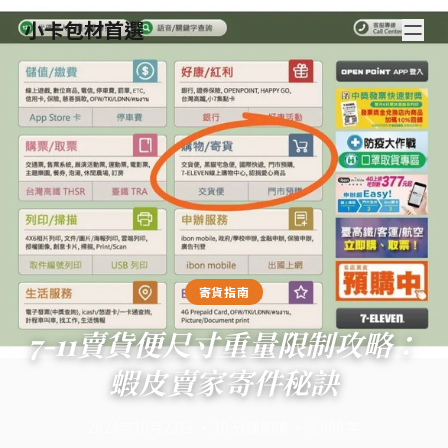
小卡包材首選
寄貨指南
7-11賣貨便尺寸重量限制攻略：
蝦皮賣家寄件秘訣
2024年10月23日
·
10
分鐘閱讀
·
3,966
字