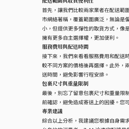
配送範圍與取貨便利性
首先，讓我們比較兩家業者在配送範圍
市網絡著稱，覆蓋範圍廣泛，無論是
小，但提供更多彈性的取貨方式，像
擁有更多自主選擇權，更加便利。
服務費用與配送時間
接下來，我們來看看服務費用和配送時
較不同方案的價格後再選擇。此外，
送時間，避免影響行程安排。
包裹尺寸與重量限制
最後，別忘了留意包裹尺寸和重量限制
前確認，避免造成寄送上的困擾。您
專業建議
綜合以上分析，我建議您根據自身需