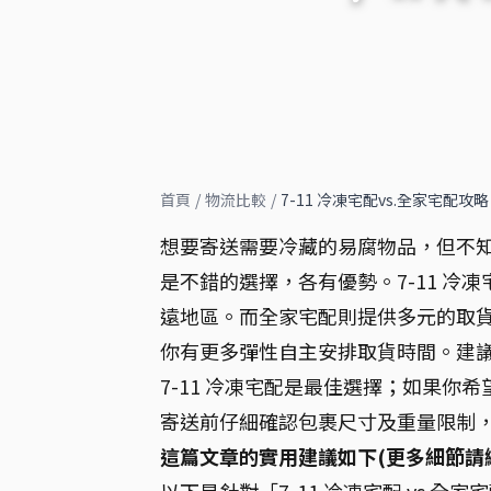
首頁
/
物流比較
/
7-11 冷凍宅配vs.全家宅配
想要寄送需要冷藏的易腐物品，但不知
是不錯的選擇，各有優勢。7-11 
遠地區。而全家宅配則提供多元的取
你有更多彈性自主安排取貨時間。建
7-11 冷凍宅配是最佳選擇；如果
寄送前仔細確認包裹尺寸及重量限制
這篇文章的實用建議如下(更多細節請
以下是針對「7-11 冷凍宅配 vs 全