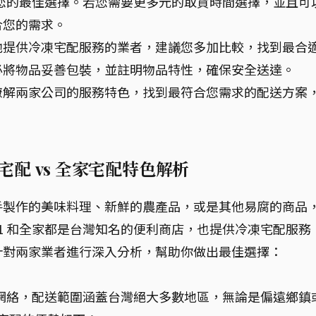
將是您的最佳選擇。若您需要更多元的取貨時間選擇，並且可
合您的需求。
他提供冷凍宅配服務的業者，建議您多加比較，找到最合
必將物品妥善包裝，並註明物品特性，確保安全送達。
瞭解兩家公司的服務特色，找到最符合您需求的配送方案
凍宅配 vs 全家宅配特色解析
手製作的美味料理、新鮮的農產品，或是其他易腐的商品
11 和全家都是台灣知名的便利商店，也提供冷凍宅配服務
針對兩家業者進行深入分析，幫助你做出最佳選擇：
門市網絡，配送範圍涵蓋台灣絕大多數地區，無論是偏遠鄉鎮