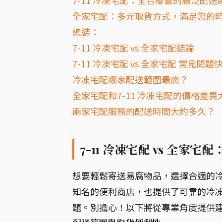
全家宅配：多元取貨方式，滿足您的
總結：
7-11 冷凍宅配 vs 全家宅配結論
7-11 冷凍宅配 vs 全家宅配 常見問題快
冷凍宅配哪家配送範圍最廣？
全家宅配和7-11 冷凍宅配的價格差異
兩家宅配服務的配送時間大約多久？
7-11 冷凍宅配 vs 全家
想要輕鬆寄送易腐物品，選擇合適的冷
知名的便利商店，也提供了可靠的冷
題。別擔心！以下將從專業角度提供