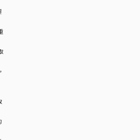
要
重
取
，
取
的