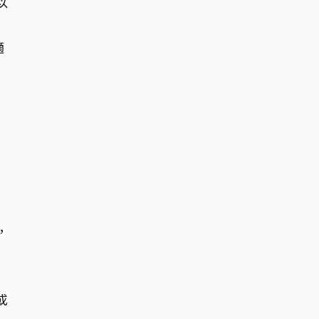
以
適
，
，
，
或