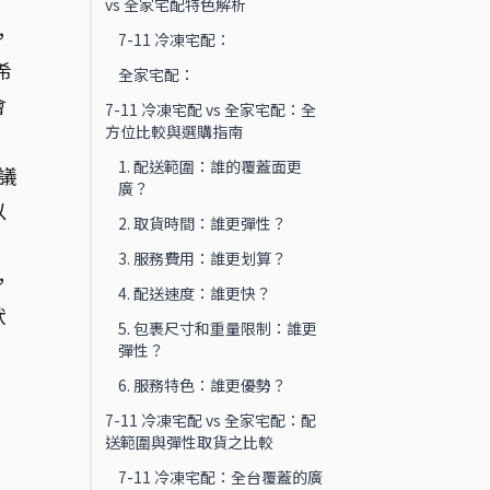
vs 全家宅配特色解析
，
7-11 冷凍宅配：
希
全家宅配：
會
7-11 冷凍宅配 vs 全家宅配：全
方位比較與選購指南
1. 配送範圍：誰的覆蓋面更
議
廣？
以
2. 取貨時間：誰更彈性？
3. 服務費用：誰更划算？
，
4. 配送速度：誰更快？
狀
5. 包裹尺寸和重量限制：誰更
彈性？
6. 服務特色：誰更優勢？
7-11 冷凍宅配 vs 全家宅配：配
送範圍與彈性取貨之比較
7-11 冷凍宅配：全台覆蓋的廣