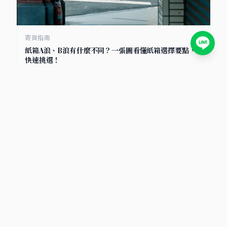
寄貨指南
紙箱A浪、B浪有什麼不同？一張圖看懂紙箱選擇要點，
快速挑選！
2025/7/8
小卡包材首選
包裝材料知識庫｜小卡包材・紙盒設計・電商包裝指南
文章分類
包材選擇