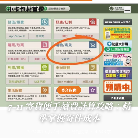
小卡包材首選
寄貨指南
7-11 寄貨便手續費計算攻略：精
準掌握寄件成本
2024年10月27日
·
12
分鐘閱讀
·
4,643
字