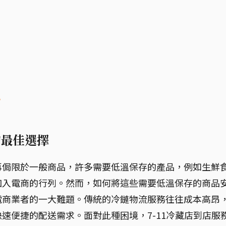
？
的最佳選擇
再侷限於一般商品，許多需要低溫保存的產品，例如生鮮
加入電商的行列。然而，如何將這些需要低溫保存的商品
電商業者的一大難題。傳統的冷鏈物流服務往往成本高昂
速便捷的配送需求。面對此種困境，7-11冷藏店到店服