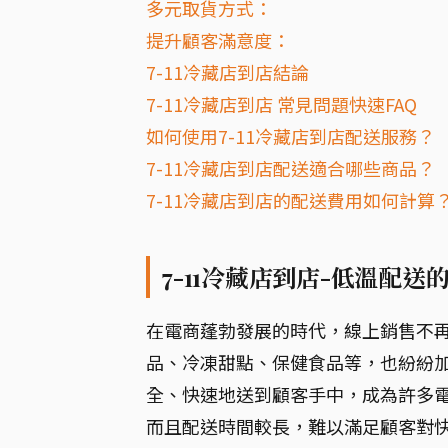
多元取貨方式：
提升顧客滿意度：
7-11冷藏店到店結論
7-11冷藏店到店 常見問題快速FAQ
如何使用7-11冷藏店到店配送服務？
7-11冷藏店到店配送適合哪些商品？
7-11冷藏店到店的配送費用如何計算
7-11冷藏店到店-低溫配送
在電商蓬勃發展的時代，線上銷售不
品、冷凍甜點、保健食品等，也紛紛
全、快速地送到顧客手中，成為許多
而且配送時間較長，難以滿足顧客對快