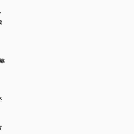
，
需
靠
終
實