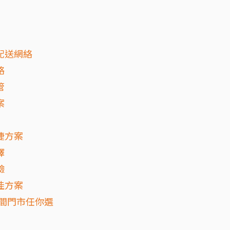
配送網絡
絡
管
案
捷方案
擇
驗
佳方案
0間門市任你選