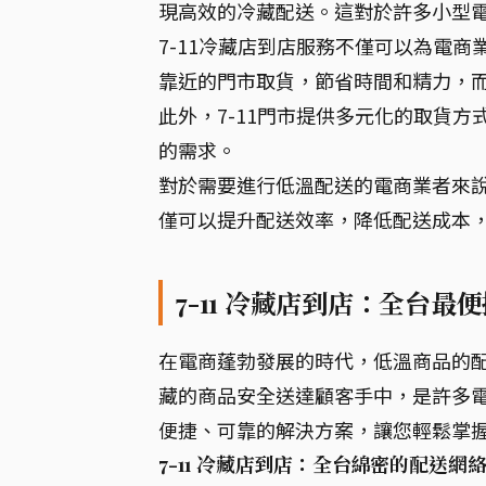
現高效的冷藏配送。這對於許多小型
7-11冷藏店到店服務不僅可以為電
靠近的門市取貨，節省時間和精力，
此外，7-11門市提供多元化的取貨方
的需求。
對於需要進行低溫配送的電商業者來說
僅可以提升配送效率，降低配送成本
7-11 冷藏店到店：全台
在電商蓬勃發展的時代，低溫商品的
藏的商品安全送達顧客手中，是許多電
便捷、可靠的解決方案，讓您輕鬆掌
7-11 冷藏店到店：全台綿密的配送網