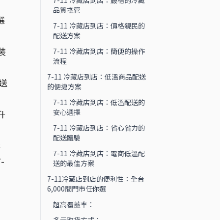
7-11 冷藏店到店：嚴格的冷藏
：
品質控管
選
7-11 冷藏店到店：價格親民的
配送方案
裝
7-11 冷藏店到店：簡便的操作
流程
7-11 冷藏店到店：低溫商品配送
送
的便捷方案
7-11 冷藏店到店：低溫配送的
安心選擇
升
7-11 冷藏店到店：省心省力的
配送體驗
鬆
7-11 冷藏店到店：電商低溫配
-
送的最佳方案
7-11冷藏店到店的便利性：全台
6,000間門市任你選
超高覆蓋率：