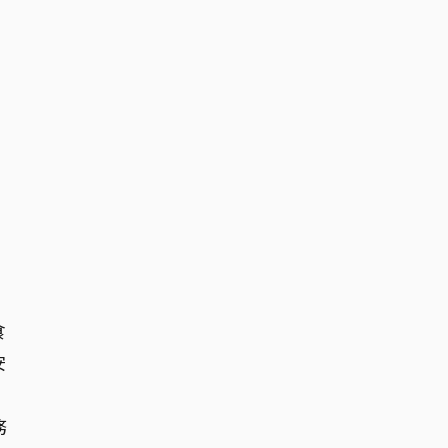
食
安
，
務