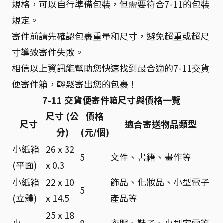
規格，可以自行準備包裝，但需要符合7-11的包裝
規定。
寄件前請先確認包裹重量和尺寸，避免超重或超尺
寸導致寄件失敗。
相信以上資訊能幫助您快速找到最合適的7-11交貨
便寄件箱，輕鬆寄出您的包裹！
7-11 交貨便寄件箱尺寸與價格一覽
尺寸 (公
價格
尺寸
適合寄送物品類型
分)
(元/個)
小紙箱
26 x 32
5
文件、書籍、畫作等
(平面)
x 0.3
小紙箱
22 x 10
飾品、化妝品、小型電子
5
(立體)
x 14.5
產品等
25 x 18
小
8
衣服、鞋子、小型家電等