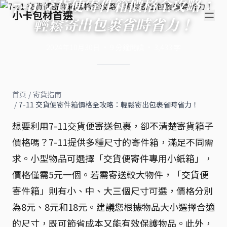
7-11 交貨便寄件箱價格全攻略：
小卡包材首選
輕鬆寄出包裹省時省力！
2024年10月30日
·
9
分鐘閱讀
·
3,433
字
首頁
/
寄貨指南
/
7-11 交貨便寄件箱價格全攻略：輕鬆寄出包裹省時省力！
想要利用7-11交貨便寄送包裹，卻不清楚寄貨箱子
價格嗎？7-11提供多種尺寸的寄件箱，滿足不同需
求。小型物品可選擇「交貨便寄件專用小紙箱」，
價格僅需5元一個。若需寄送較大物件，「交貨便
寄件箱」則有小、中、大三個尺寸可選，價格分別
為8元、8元和18元。建議您根據物品大小選擇合適
的尺寸，既可節省成本又能有效保護物品。此外，