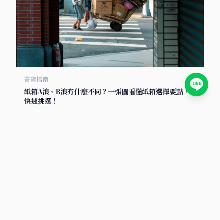
寄貨指南
紙箱A浪、B浪有什麼不同？一張圖看懂紙箱選擇要點，
快速挑選！
2025/7/8
小卡包材首選
包裝材料知識庫｜小卡包材・紙盒設計・電商包裝指南