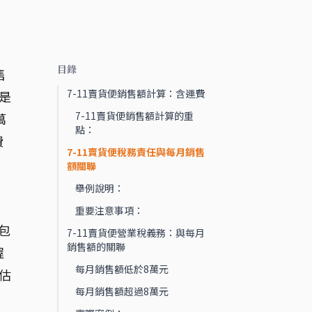
目錄
售
7-11賣貨便銷售額計算：含運費
是
7-11賣貨便銷售額計算的重
萬
點：
費
7-11賣貨便稅務責任與每月銷售
額關聯
舉例說明：
重要注意事項：
包
7-11賣貨便營業稅義務：與每月
銷售額的關聯
握
每月銷售額低於8萬元
估
每月銷售額超過8萬元