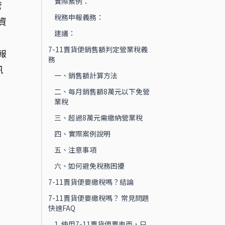
實際案例：
管
稅務申報義務：
資
建議：
7-11賣貨便銷售額判定營業稅義
報
務
訊
一、銷售額計算方法
二、每月銷售額8萬元以下免營
業稅
三、超過8萬元需繳納營業稅
四、實際案例說明
五、注意事項
六、如何避免稅務困擾
7-11賣貨便要繳稅嗎？結論
7-11賣貨便要繳稅嗎？ 常見問題
快速FAQ
1. 使用7-11賣貨便賣東西，只