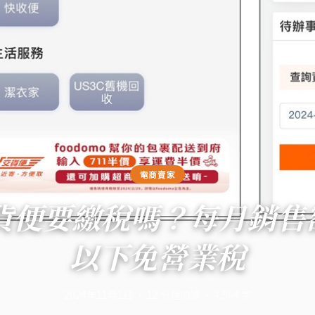
電商賣家
1賣貨便要繳稅嗎？每月銷售
以下免營業稅
2024年11月1日
·
12
分鐘閱讀
·
4,564
字