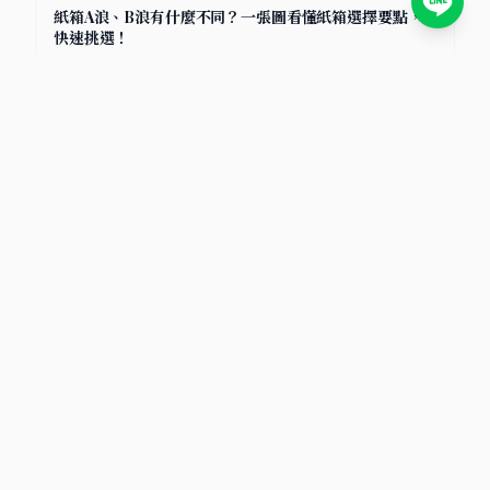
紙箱A浪、B浪有什麼不同？一張圖看懂紙箱選擇要點，
快速挑選！
2025/7/8
小卡包材首選
包裝材料知識庫｜小卡包材・紙盒設計・電商包裝指南
文章分類
包材選擇
物流比較
電商賣家
寄貨指南
氣泡袋