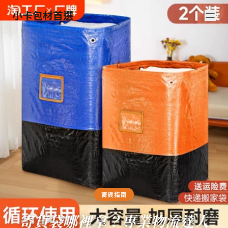
小卡包材首選
寄貨指南
寄貨袋哪裡拿？專業物流達人