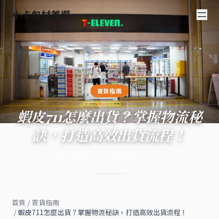
小卡包材首選
寄貨指南
蝦皮711怎麼出貨？掌握物流秘
訣，打造高效出貨流程！
2024年11月5日
·
13
分鐘閱讀
·
4,876
字
首頁
/
寄貨指南
/
蝦皮711怎麼出貨？掌握物流秘訣，打造高效出貨流程！