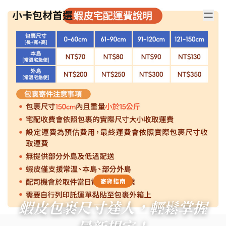
小卡包材首選
寄貨指南
蝦皮包裹尺寸達人，輕鬆掌握