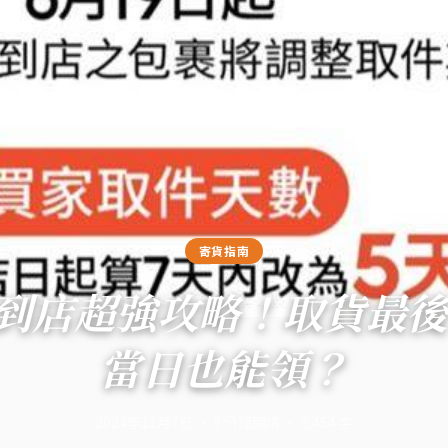
寄貨指南
到店超強攻略！取貨最後
當日也能領？
2024年11月7日
·
9
分鐘閱讀
·
3,454
字