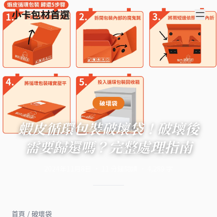
小卡包材首選
破壞袋
蝦皮循環包裝破壞袋！破壞後
需要歸還嗎？完整處理指南
2024年11月8日
·
11
分鐘閱讀
·
4,289
字
首頁
/
破壞袋