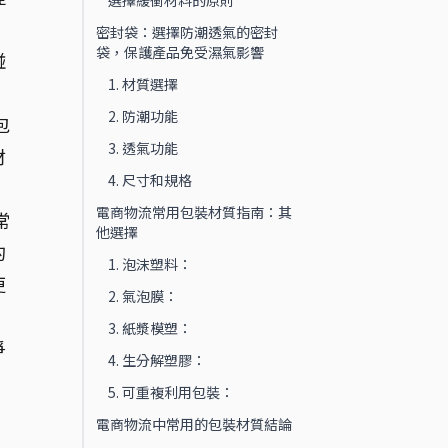
選擇緩衝材料的原則
。
密封袋：選擇防潮透氣的密封
袋，保護產品免受濕氣影響
碰
1. 材質選擇
2. 防潮功能
包
3. 透氣功能
材
4. 尺寸和規格
電商物流常用包裝材質指南：其
常
他選擇
的
1. 泡沫塑料：
更
2. 氣泡膜：
3. 紙漿模塑：
爭
4. 生分解塑膠：
5. 可重複利用包裝：
電商物流中常用的包裝材質結論