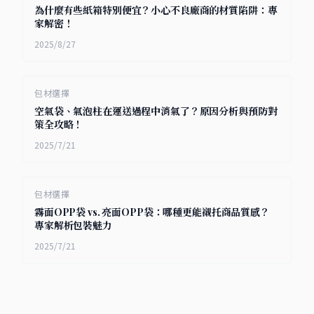
為什麼有些紙箱特別便宜？小心不良廠商的材質陷阱：專
家解密！
2025/8/27
包材選擇
空氣袋、氣泡柱在運送過程中消氣了？原因分析與預防對
策全攻略！
2025/7/21
包材選擇
霧面OPP袋 vs. 亮面OPP袋：哪種更能襯托商品質感？
專家解析包裝魅力
2025/7/21