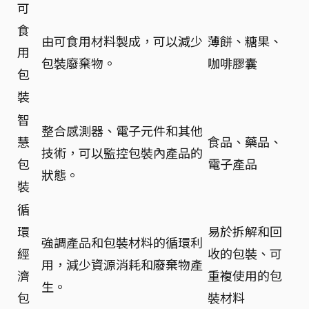
可
食
由可食用材料製成，可以減少
薄餅、糖果、
用
包裝廢棄物。
咖啡膠囊
包
裝
智
整合感測器、電子元件和其他
慧
食品、藥品、
技術，可以監控包裝內產品的
包
電子產品
狀態。
裝
循
環
易於拆解和回
強調產品和包裝材料的循環利
經
收的包裝、可
用，減少資源消耗和廢棄物產
濟
重複使用的包
生。
包
裝材料