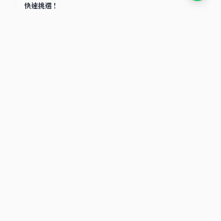
快速挑選！
2025/7/8
小卡包材首選
包裝材料知識庫｜小卡包材・紙盒設計・電商包裝指南
文章分類
包材選擇
物流比較
電商賣家
寄貨指南
氣泡袋
破壞袋