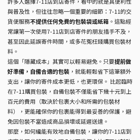
許多人選擇7-11店到店寄件，看中的就是其便利性
與普及性，但往往忽略一個重要的細節：7-11的交
貨便服務
不提供任何免費的包裝袋或紙箱
。這點經
常讓第一次使用7-11店到店寄件的朋友措手不及，
甚至因此延誤寄件時間，或多花冤枉錢購買包裝材
料。
這個「隱藏成本」其實可以輕易避免。只要
提前做
好準備，自備合適的包裝
，就能輕鬆省下這筆額外
支出，讓你的寄件成本更低，也更環保。 比起臨時
在7-11購買包裝，自備包裝不僅能省下幾十元到上
百元的費用（取決於包裹大小和所需的包裝材
料），更能確保你的包裹能得到最妥善的保護，避
免因包裝不當造成商品損壞或延遲送達。
那麼，如何纔能有效地自備包裝，讓你的7-11店到