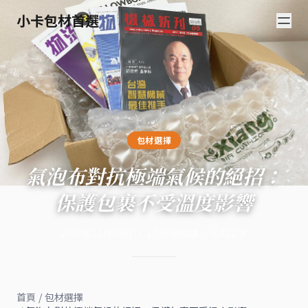
小卡包材首選
包材選擇
氣泡布對抗極端氣候的絕招：
保護包裹不受溫度影響
2024年11月20日
·
17
分鐘閱讀
·
6,422
字
首頁
/
包材選擇