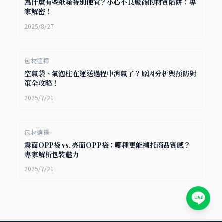
為什麼有些紙箱特別便宜？小心不良廠商的材質陷阱：專
家解密！
2025/8/27
包材選擇
空氣袋、氣泡柱在運送過程中消氣了？原因分析與預防對
策全攻略！
2025/7/21
包材選擇
霧面OPP袋 vs. 亮面OPP袋：哪種更能襯托商品質感？
專家解析包裝魅力
2025/7/21