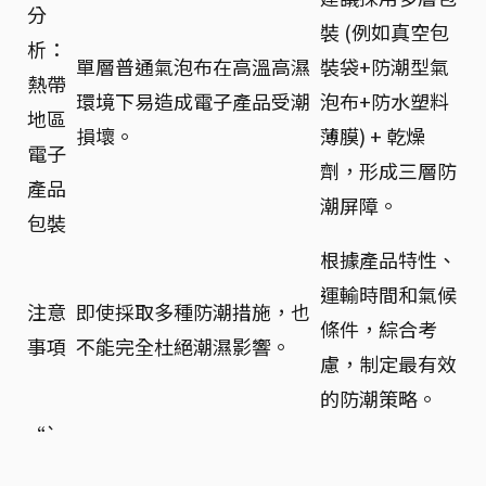
分
裝 (例如真空包
析：
單層普通氣泡布在高溫高濕
裝袋+防潮型氣
熱帶
環境下易造成電子產品受潮
泡布+防水塑料
地區
損壞。
薄膜) + 乾燥
電子
劑，形成三層防
產品
潮屏障。
包裝
根據產品特性、
運輸時間和氣候
注意
即使採取多種防潮措施，也
條件，綜合考
事項
不能完全杜絕潮濕影響。
慮，制定最有效
的防潮策略。
“`