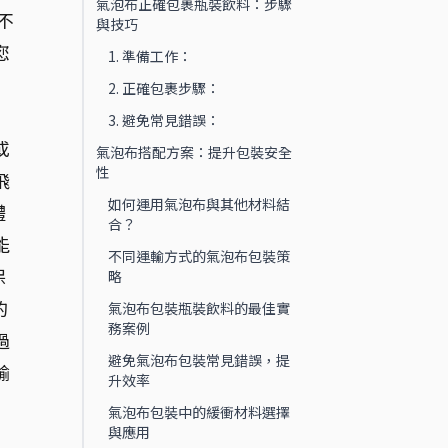
氣泡布正確包裹瓶裝飲料：步驟
不
與技巧
您
1. 準備工作：
2. 正確包裹步驟：
3. 避免常見錯誤：
或
氣泡布搭配方案：提升包裝安全
性
飛
如何運用氣泡布與其他材料結
體
合？
能
不同運輸方式的氣泡布包裝策
保
略
的
氣泡布包裝瓶裝飲料的最佳實
務案例
過
避免氣泡布包裝常見錯誤，提
輸
升效率
氣泡布包裝中的緩衝材料選擇
與應用