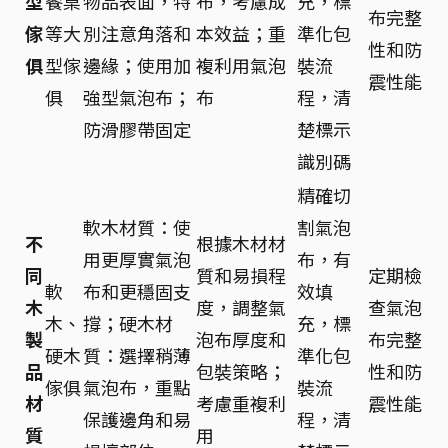
型
餐桌
物品表面，特
布，考慮成
充，標
布完整
傢
等大
別注意角落和
本效益；重
準化包
性和防
俱
型傢
邊緣；使用加
複利用氣泡
裝流
震性能
俱
強型氣泡布；
布
程，清
防滑膠帶固定
楚標示
識別碼
精確切
軟木材質：使
割氣泡
不
根據木材材
用更厚實氣泡
布，有
同
質和易損程
定期檢
軟
布和更穩固支
效填
木
度，調整氣
查氣泡
木、
撐；硬木材
充，標
製
泡布厚度和
布完整
硬木
質：選擇稍薄
準化包
品
包裝策略；
性和防
傢俱
氣泡布，重點
裝流
材
考慮重複利
震性能
保護邊角和易
程，清
質
用