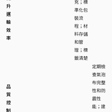
充；標
升
準化包
運
裝流
輸
程；材
效
料存儲
率
和管
理；標
籤清楚
定期檢
查氣泡
布完整
品
性和防
質
震性
控
能；建
制