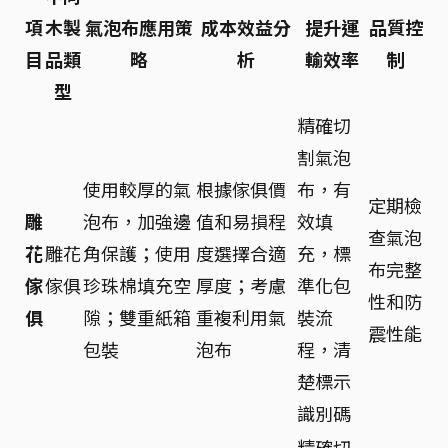
項
木製
氣泡布應用策
成本效益分
提升運
品質控
目
品類
略
析
輸效率
制
型
精確切
割氣泡
使用較厚的氣
根據傢俱價
布，有
定期檢
雕
泡布，加強邊
值和易損程
效填
查氣泡
花
雕花
角保護；使用
度選擇合適
充，標
布完整
傢
傢俱
珍珠棉填充空
厚度；考慮
準化包
性和防
俱
隙；雙重紙箱
重複利用氣
裝流
震性能
包裝
泡布
程，清
楚標示
識別碼
精確切