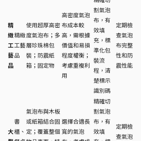
割氣泡
高密度氣泡
布，有
精
使用超厚高密
布成本較
定期檢
效填
緻
精緻
度氣泡布；多
高，需根據
查氣泡
充，標
工
工藝
層珍珠棉包
價值和易損
布完整
準化包
藝
品
裝；防震紙
程度權衡；
性和防
裝流
品
箱；固定物
考慮重複利
震性能
程，清
用
楚標示
識別碼
精確切
氣泡布與木板
割氣泡
書
或紙箱結合固
選擇合適長
布，有
定期檢
大
櫃、
定；覆蓋整個
寬的氣泡
效填
查氣泡