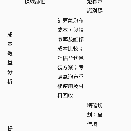
損壞部位
楚標示
識別碼
計算氣泡布
成本，與損
成
壞率及維修
本
成本比較；
效
評估替代包
益
裝方案；考
分
慮氣泡布重
析
複使用及材
料回收
精確切
割；最
佳填
提