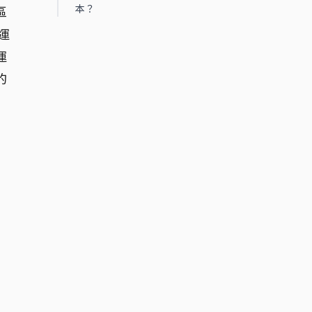
本？
區
運
運
的