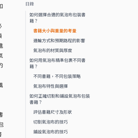
目錄
如
如何選擇合適的氣泡布包裝書
。
籍？
必
書籍大小與重量的考量
損
運輸方式和預期路程的影響
進
氣泡布的材質與厚度
氣
如何用氣泡布精準包裹不同書
的
籍？
不同書籍，不同包裝策略
風
氣泡布特性與選擇
如何正確切割和鋪設氣泡布包裝
書籍？
評估書籍尺寸及形狀
書
切割氣泡布的技巧
包
鋪設氣泡布的技巧
書