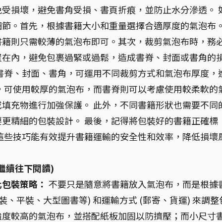
受損壞，避免書角受損、書頁折痕，並防止水分滲透。 
細節。首先，根據書籍大小和重量選擇合適厚度的氣泡布
書籍則只需較薄的氣泡布即可。其次，裁剪氣泡布時，務
置在內，避免包裹過緊或過鬆，造成書脊、封面或書角的
書脊、封面、書角，可運用不同裁剪方式和氣泡布厚度，
，可使用較厚的氣泡布，而書脊則可以考慮使用較柔軟的
填充物進行加強保護。 此外，不同書籍形狀也需要不同
更精細的包裝設計。 最後，記得將包裝好的書籍正確標
這些技巧能有效提升書籍運輸的安全性和效率，降低損壞
繼續往下閱讀)
化包裝策略：
不要只是隨意將書籍放入氣泡布，而是根據
、平裝、大型圖書等) 和運輸方式 (郵寄、貨運) 來調整
強度較高的氣泡布，並搭配紙板加固以防擠壓；而小尺寸