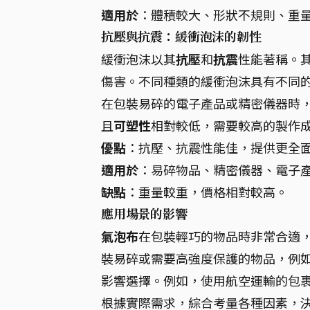
適用於
：體積較大、形狀不規則、重
抗壓與抗震：緩衝泡沫的韌性
緩衝泡沫以其
抗壓
和
抗震
性能著稱。
傷害。不同種類的緩衝泡沫具有不同
在包裝易碎的電子產品或精密儀器時
且
可塑性
相對較低，需要較高的製作
優點
：抗壓、抗震性能佳，提供更全
適用於
：易碎物品、精密儀器、電子
缺點
：重量較重，價格相對較高。
應用場景的影響
氣泡布
在包裝輕巧的物品時非常合適
裝易碎或需要高強度保護的物品，例
影響選擇。例如，使用航空運輸的包
根據實際需求，綜合考量各種因素，