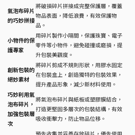
將破損碎片拼接成完整保護層，覆蓋
氣泡布碎片
物品表面，降低浪費，有效保護物
的巧妙拼接
品。
用碎片製作小隔間，保護珠寶、電子
小物件的保
零件等小物件，避免碰撞或磨損，提
護專家
升包裝美觀度。
將碎片剪成不規則形狀，用膠水固定
創新包裝的
在包裝盒上，創造獨特的包裝效果，
絕妙素材
提升產品形象，減少新材料使用。
巧妙利用氣
將氣泡布碎片與紙板或塑膠膜結合，
泡布碎片，
打造更堅固多層次的包裝結構，有效
加強包裝層
吸收衝擊力，防止物品位移。
次
預先收集並妥善存放碎片，優先使用