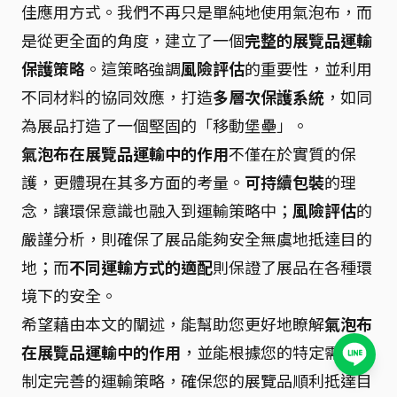
佳應用方式。我們不再只是單純地使用氣泡布，而
是從更全面的角度，建立了一個
完整的展覽品運輸
保護策略
。這策略強調
風險評估
的重要性，並利用
不同材料的協同效應，打造
多層次保護系統
，如同
為展品打造了一個堅固的「移動堡壘」。
氣泡布在展覽品運輸中的作用
不僅在於實質的保
護，更體現在其多方面的考量。
可持續包裝
的理
念，讓環保意識也融入到運輸策略中；
風險評估
的
嚴謹分析，則確保了展品能夠安全無虞地抵達目的
地；而
不同運輸方式的適配
則保證了展品在各種環
境下的安全。
希望藉由本文的闡述，能幫助您更好地瞭解
氣泡布
在展覽品運輸中的作用
，並能根據您的特定需求，
制定完善的運輸策略，確保您的展覽品順利抵達目