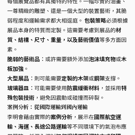
每個展覽品都有其獨特的特性。一幅珍貴的油畫、
一尊精緻的雕塑、還是一個大型的裝置藝術，其脆
弱程度和運輸需求都大相逕庭。
包裝策略
必須根據
展品本身的特質而定製。這需要考慮到展品的
材
質、結構、尺寸、重量，以及藝術價值
等多方面因
素。
脆弱的藝術品
：或許需要額外添加
泡沫填充物
或
木
板加強
。
大型展品
：則可能需要
定製的木架
或
鋼架
支撐。
玻璃器皿
：可能需要使用
防震緩衝材料
，並採用
特
殊包裝技術
，避免因震動或碰撞而碎裂。
案例分析：從國際運輸到國內運輸
李明會藉由實際的
案例分析
，展示在
國際航空運
輸、海運、長途公路運輸
等不同環境下的氣泡布應