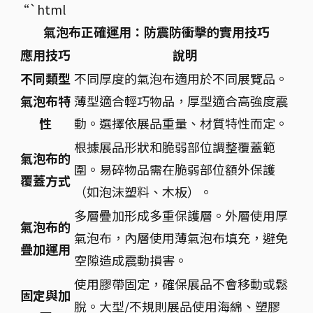
“`html
氣泡布正確運用：防震防衝擊的實用技巧
應用技巧
說明
不同類型
不同厚度的氣泡布適用於不同展覽品。
氣泡布特
薄型適合輕巧物品，厚型適合高強度震
性
動。選擇依展品重量、材質特性而定。
根據展品形狀和脆弱部位調整覆蓋範
氣泡布的
圍。易碎物品需在脆弱部位額外保護
覆蓋方式
（如泡沫塑料、木板）。
多層疊加形成多重保護層。外層使用厚
氣泡布的
氣泡布，內層使用薄氣泡布填充，避免
疊加運用
空隙造成震動損害。
使用膠帶固定，確保展品不會移動或鬆
固定與加
脫。大型/不規則展品使用海綿、塑膠