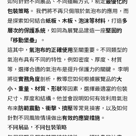
如何針對不同展品、不同運輸方式，制定
最優化的
包裝策略
。 我們將不再只侷限於氣泡布的應用，而
是探索如何結合
紙板、木板、泡沫等材料
，打造
多
層次的保護系統
，如同為展覽品建造一座
堅固的
「移動堡壘」
。
這其中，
氣泡布的正確使用
至關重要。不同類型的
氣泡布具有不同的特性，例如密度、厚度、材質
等，選擇合適的氣泡布是提升保護力的關鍵。 李明
將從
實務角度
剖析，教導您如何根據展覽品的
大
小、重量、材質、形狀
等因素，選擇最適當的包裝
尺寸、厚度和結構。他並會說明如何有效利用氣泡
布來
防範震動、衝擊、擠壓
等常見損害，以及如何
針對不同風險情境做出
有效的應變措施
。
不同展品，不同包裝策略