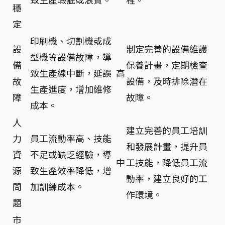
穩
定
印刷機、切割機或成
設
制定完善的設備維護
型機等設備故障，導
備
保養計畫，定期檢查
致生產線中斷，延誤
高
故
設備，及時排除潛在
生產進度，增加維修
障
故障。
成本。
人
建立完善的員工培訓
力
員工流動率高、技能
和發展計畫，提升員
資
不足或缺乏經驗，導
中
工技能，降低員工流
源
致生產效率降低，增
動率，建立良好的工
問
加訓練成本。
作環境。
題
市