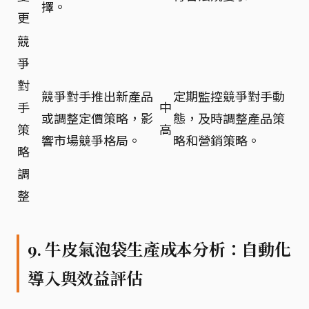
擇。
更
競
爭
對
競爭對手推出新產品
定期監控競爭對手動
手
中
或調整定價策略，影
態，及時調整產品策
策
高
響市場競爭格局。
略和營銷策略。
略
調
整
9. 牛皮氣泡袋生產成本分析：自動化
導入與效益評估