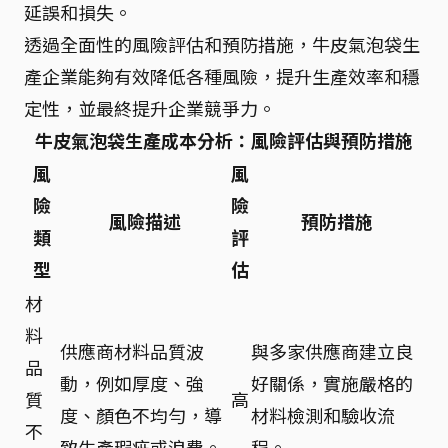
延誤和損失。
透過全面性的風險評估和預防措施，牛皮氣泡袋生
產企業能夠有效降低各種風險，提升生產效率和穩
定性，並最終提升企業競爭力。
牛皮氣泡袋生產成本分析：風險評估與預防措施
風
風
險
險
風險描述
預防措施
類
評
型
估
材
料
供應商材料品質波
與多家供應商建立良
品
動，例如厚度、強
好關係，實施嚴格的
質
高
度、顏色不均勻，導
材料檢測和驗收流
不
致生產瑕疵或浪費。
程。