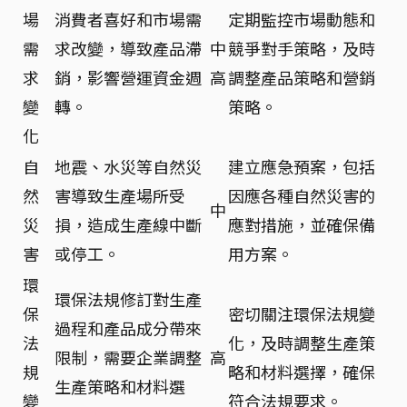
場
消費者喜好和市場需
定期監控市場動態和
需
求改變，導致產品滯
中
競爭對手策略，及時
求
銷，影響營運資金週
高
調整產品策略和營銷
變
轉。
策略。
化
自
地震、水災等自然災
建立應急預案，包括
然
害導致生產場所受
因應各種自然災害的
中
災
損，造成生產線中斷
應對措施，並確保備
害
或停工。
用方案。
環
環保法規修訂對生產
保
密切關注環保法規變
過程和產品成分帶來
法
化，及時調整生產策
限制，需要企業調整
高
規
略和材料選擇，確保
生產策略和材料選
變
符合法規要求。