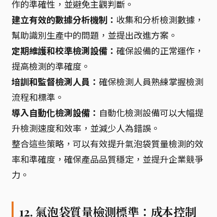
作的準確性，並避免主觀判斷。
建立有效的數據分析機制：
收集和分析檢測數據，
幫助識別生產中的問題，並提出改進方案。
定期維護和校準檢測設備：
確保設備的正常運作，
提高檢測的準確度。
培訓和監督檢測人員：
確保檢測人員熟練掌握檢測
流程和標準。
導入自動化檢測設備：
自動化檢測設備可以大幅提
升檢測速度和效率，並減少人為錯誤。
整合這些策略，可以有效提升氣泡袋質量檢測的效
率和準確度，確保產品品質穩定，並提升企業競爭
力。
12. 氣泡袋質量檢測標準：成本控制