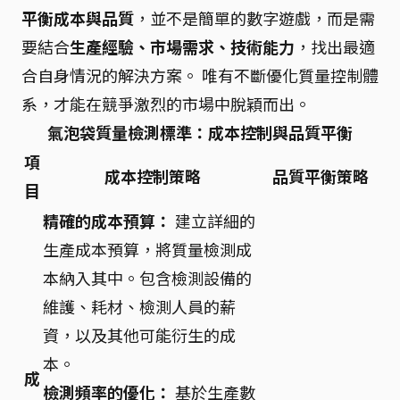
平衡成本與品質
，並不是簡單的數字遊戲，而是需
要結合
生產經驗、市場需求、技術能力
，找出最適
合自身情況的解決方案。 唯有不斷優化質量控制體
系，才能在競爭激烈的市場中脫穎而出。
氣泡袋質量檢測標準：成本控制與品質平衡
項
成本控制策略
品質平衡策略
目
精確的成本預算：
建立詳細的
生產成本預算，將質量檢測成
本納入其中。包含檢測設備的
維護、耗材、檢測人員的薪
資，以及其他可能衍生的成
本。
成
檢測頻率的優化：
基於生產數