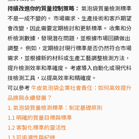
持續改進你的質量控制策略：
氣泡袋質量檢測標準
不是一成不變的。 市場需求、生產技術和客戶期望
會改變，因此需要定期檢討和更新標準。 收集和分
析檢測數據，發現潛在問題，並根據市場回饋做出
調整。 例如，定期檢討現行標準是否仍然符合市場
需求，並根據新的材料或生產工藝調整檢測方法，
提升檢測效率和準確度。 考慮導入自動化或現代科
技檢測工具，以提高效率和精確度。
可以參考
牛皮氣泡袋企業社會責任：如何高效提升
品牌與永續發展？
1. 氣泡袋質量檢測標準：制定基礎原則
1.1 明確的質量目標與標準
1.2 客製化標準的靈活性
1.3 可追溯性與紀錄