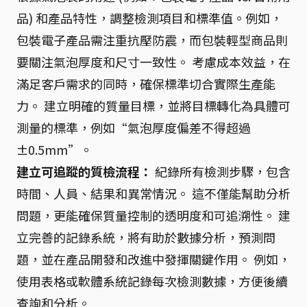
品) 和產品特性，調整檢測項目和標準值。例如，
包裝電子產品需注重抗壓防震，而包裝輕型商品則
要關注氣泡厚度和尺寸一致性。 考慮成本效益，在
滿足客戶需求的同時，確保標準切合實際生產能
力。 建立明確的質量目標，並將目標轉化為具體可
測量的標準，例如“氣泡厚度偏差不得超過
±0.5mm”。
建立可追蹤的質檢流程：
紀錄所有檢測步驟，包含
時間、人員、結果和異常情況。 這不僅能幫助分析
問題，更能確保質量控制的透明度和可追溯性。 建
立完善的記錄系統，將有助於數據分析，預測問
題，並在產品開發和改進中發揮關鍵作用。 例如，
使用表格或軟體系統記錄每次檢測數據，方便後續
查詢和分析。