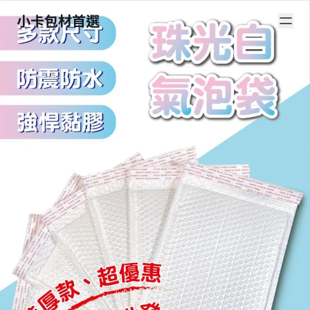
小卡包材首選