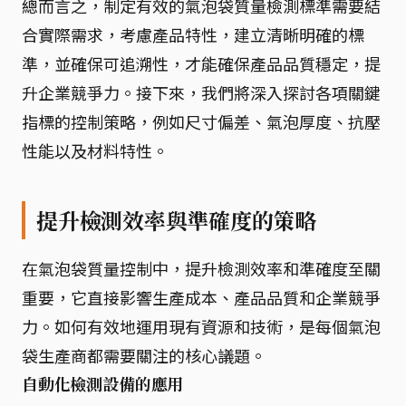
總而言之，制定有效的氣泡袋質量檢測標準需要結
合實際需求，考慮產品特性，建立清晰明確的標
準，並確保可追溯性，才能確保產品品質穩定，提
升企業競爭力。接下來，我們將深入探討各項關鍵
指標的控制策略，例如尺寸偏差、氣泡厚度、抗壓
性能以及材料特性。
提升檢測效率與準確度的策略
在氣泡袋質量控制中，提升檢測效率和準確度至關
重要，它直接影響生產成本、產品品質和企業競爭
力。如何有效地運用現有資源和技術，是每個氣泡
袋生產商都需要關注的核心議題。
自動化檢測設備的應用