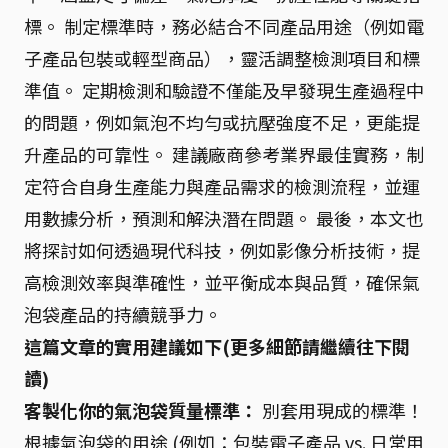
標。 制定標準時，務必結合不同產品用途（例如電
子產品包裝或輕型商品），靈活調整檢測項目和標
準值。 定期檢測和驗證不僅能及早發現生產過程中
的問題，例如氣泡不均勻或抗壓強度不足，更能提
升產品的可靠性。 建議廠商參考業界最佳實務，制
定符合自身生產能力與產品需求的檢測流程，並運
用數據分析，預測和解決潛在問題。 最後，本文也
將探討如何透過現代科技，例如影像分析技術，提
高檢測效率與準確性，並平衡成本與品質，確保氣
泡袋產品的持續競爭力。
這篇文章的實用建議如下(更多細節請繼續往下閱
讀)
客製化你的氣泡袋質量標準：
別套用現成的標準！
根據氣泡袋的用途 (例如：包裝電子產品 vs. 日常用