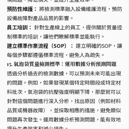
預防性維護：
將檢測標準融入設備維護流程，預防
設備故障對產品品質的影響。
員工培訓：
針對生產線上的員工，提供關於質量控
制標準的培訓，讓他們瞭解標準並能執行。
建立標準作業流程（SOP）：
建立明確的SOP，讓
每個步驟都遵循標準流程，避免人為疏失。
15. 氣泡袋質量檢測標準：運用數據分析預測問題
透過分析過去的檢測數據，可以預測未來可能出現
的問題。例如，如果發現某個特定時間段或特定材
料批次，氣泡袋的抗壓強度明顯下降，那麼就可以
針對這個問題進行深入分析，找出原因（例如材料
品質或機器故障），並採取相應的措施，避免類似
問題再次發生。運用數據分析預測問題，能有效地
提升生產效率和減少損失。