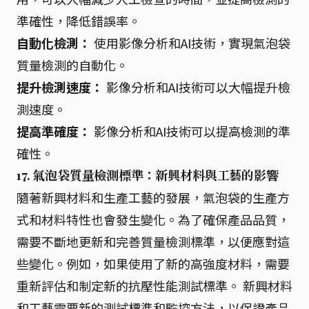
準確性，降低錯誤率。
自動化檢測：
使用影像分析和AI技術，實現氣泡袋
質量檢測的自動化。
提升檢測速度：
影像分析和AI技術可以大幅提升檢
測速度。
提高準確度：
影像分析和AI技術可以提高檢測的準
確性。
17. 氣泡袋質量檢測標準：新興材料與工藝的影響
隨著新興材料和生產工藝的發展，氣泡袋的生產方
式和材料特性也會發生變化。為了確保產品品質，
需要不斷地更新和完善質量檢測標準，以便應對這
些變化。例如，如果使用了新的高強度材料，需要
重新評估和制定新的抗壓性能測試標準。 新興材料
和工藝需要新的測試標準和監控方法，以保證產品