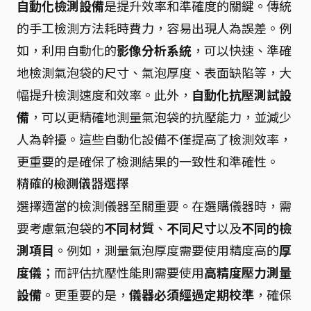
自動化檢測設備
是提升效率和準確度的關鍵。傳統
的手工檢測方法耗時費力，容易出現人為誤差。例
如，利用自動化的
影像分析系統
，可以快速、準確
地檢測氣泡袋的尺寸、氣泡厚度、表面缺陷等，大
幅提升檢測速度和效率。此外，
自動化抗壓測試設
備
，可以更精確地測量氣泡袋的抗壓能力，並減少
人為幹擾。這些自動化設備不僅提高了檢測效率，
更重要的是確保了檢測結果的一致性和準確性。
精確的檢測儀器選擇
選擇適當的檢測儀器至關重要。在選購儀器時，需
要考慮氣泡袋的
不同材質
、
不同尺寸
以及
不同的檢
測項目
。例如，測量氣泡厚度需要使用精度高的
厚
度儀
；而評估抗壓性能則需要使用
高精度壓力測量
設備
。更重要的是，
儀器必須經過定期校準
，確保