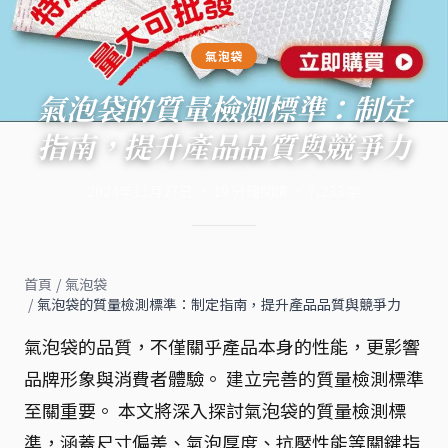
氣泡袋
氣泡袋的質量檢測標準：制定
指南，提升產品品質與競爭力
2024年11月27日
·
19
分鐘閱讀
·
7,233
字
首頁
/
氣泡袋
/
氣泡袋的質量檢測標準：制定指南，提升產品品質與競爭力
氣泡袋的品質，不僅關乎產品本身的性能，更影響
品牌形象與消費者體驗。 建立完善的質量檢測標準
至關重要。 本文將深入探討氣泡袋的質量檢測標
準，涵蓋尺寸偏差、氣泡厚度、抗壓性能等關鍵指