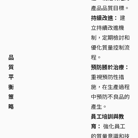
產品品質目標。
持續改進：
建
立持續改進機
制，定期檢討和
優化質量控制流
品
程。
質
預防勝於治療：
平
重視預防性措
衡
施，在生產過程
策
中預防不良品的
略
產生。
員工培訓與教
育：
強化員工
的質量意識和技