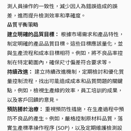
測人員操作的一致性，減少因人為錯誤造成的誤
差，進而提升檢測效率和準確度。
品質平衡策略
建立明確的品質目標：
根據市場需求和產品特性，
制定明確的產品品質目標。這些目標應該量化，並
與生產流程和成本目標相符。例如，將不良品率控
制在特定範圍內，確保尺寸偏差符合要求等。
持續改進：
建立持續改進機制，定期檢討和優化質
量控制流程，找出可能造成成本和品質問題的關鍵
點，例如，檢視生產線的效率，員工培訓的成果，
以及客戶回饋的意見。
預防勝於治療：
重視預防性措施，在生產過程中預
防不良品的產生。例如，嚴格控制原材料品質，落
實生產標準操作程序 (SOP)，以及定期維護檢測設