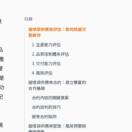
目錄
應
破壞袋供應商評估：如何挑選可
靠夥伴
1. 生產能力評估
品
2. 品質控制體系評估
產
3. 交付能力評估
警
4. 風險評估
是
破壞袋供應商合約：建立雙贏的
功
合作基礎
記
合約內容的關鍵要素
合約談判的技巧
避免合約陷阱
規
破壞袋供應商管理：風險預警與
應變策略