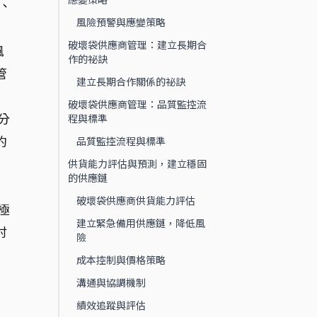
、
風險預警與應變策略
破壞袋供應商管理：建立長期合
風
作的祕訣
管
建立長期合作關係的祕訣
破壞袋供應商管理：品質監控流
分
程與標準
約
品質監控流程與標準
供貨能力評估與預測，建立穩固
的供應鏈
破壞袋供應商供貨能力評估
極
建立緊急備用供應鏈，降低風
討
險
成本控制與價格策略
溝通與協調機制
績效追蹤與評估