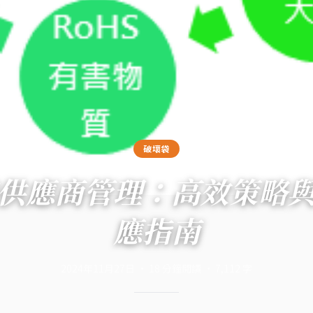
破壞袋
供應商管理：高效策略
應指南
2024年11月27日
·
18
分鐘閱讀
·
7,112
字