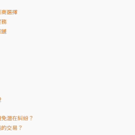
應商選擇
實務
應鏈
Q
避免潛在糾紛？
純的交易？