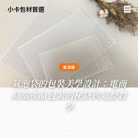
小卡包材首選
氣泡袋
氣泡袋的包裝美學設計：電商
高端產品包裝的秘訣與完整教
學
2024年11月28日
·
17
分鐘閱讀
·
6,646
字