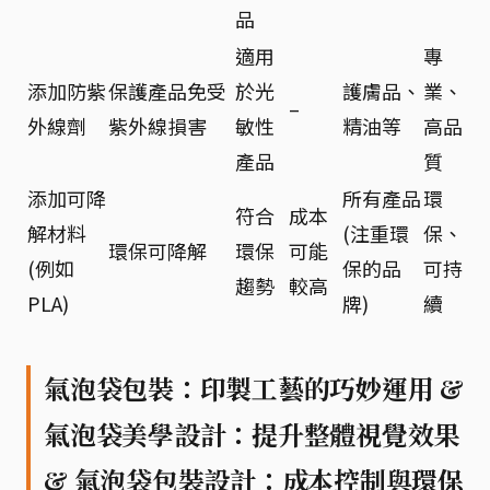
品
適用
專
添加防紫
保護產品免受
於光
護膚品、
業、
–
外線劑
紫外線損害
敏性
精油等
高品
產品
質
添加可降
所有產品
環
符合
成本
解材料
(注重環
保、
環保可降解
環保
可能
(例如
保的品
可持
趨勢
較高
PLA)
牌)
續
氣泡袋包裝：印製工藝的巧妙運用 &
氣泡袋美學設計：提升整體視覺效果
& 氣泡袋包裝設計：成本控制與環保