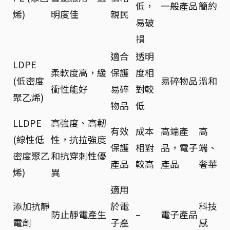
低，
一般產品
簡約
烯)
明度佳
親民
易破
損
適合
透明
LDPE
柔軟度高，緩
保護
度相
(低密度
易碎物品
溫和
衝性能好
易碎
對較
聚乙烯)
物品
低
LLDPE
高強度、高韌
有效
成本
高端產
高
(線性低
性，抗拉強度
保護
相對
品，電子
端、
密度聚乙
和抗穿刺性優
產品
較高
產品
奢華
烯)
異
適用
添加抗靜
於電
科技
防止靜電產生
–
電子產品
電劑
子產
感