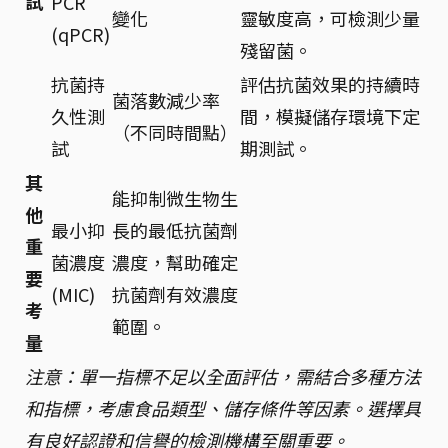
試
PCR
變化
靈敏度高，可檢測少量
(qPCR)
殘留菌。
抗菌持
評估抗菌效果的持續時
菌落數減少率
久性測
間，模擬儲存環境下定
（不同時間點）
試
期測試。
其
能抑制微生物生
他
最小抑
長的最低抗菌劑
重
菌濃度
濃度，幫助確定
要
(MIC)
抗菌劑有效濃度
考
範圍。
量
注意：單一指標不足以全面評估，需結合多種方法
和指標，考慮食品類型、儲存條件等因素。選擇具
有良好認證和信譽的檢測機構至關重要。