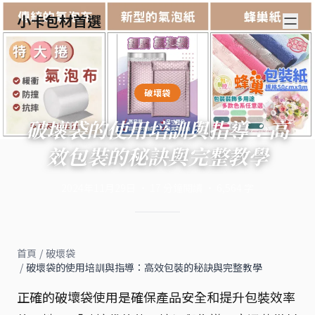
小卡包材首選
破壞袋
破壞袋的使用培訓與指導：高
效包裝的秘訣與完整教學
2024年11月29日
·
17
分鐘閱讀
·
6,564
字
首頁
/
破壞袋
/
破壞袋的使用培訓與指導：高效包裝的秘訣與完整教學
正確的破壞袋使用是確保產品安全和提升包裝效率