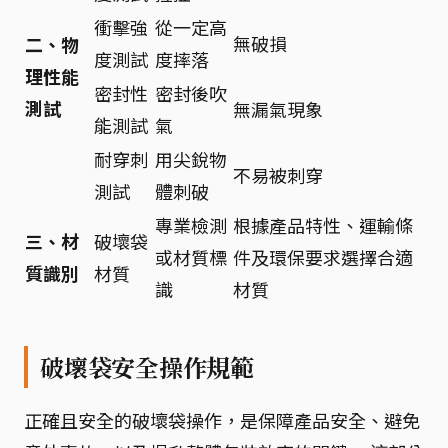
衝擊強
從一定高
無破損
二、物
度測試
度摔落
理性能
密封性
密封後吹
測試
無漏氣現象
能測試
氣
耐穿刺
用尖銳物
不易被刺穿
測試
體刺破
專業檢測
根據產品特性、運輸條
三、材
破壞袋
或材質標
件及環保要求選擇合適
質識別
材質
識
材質
破壞袋安全操作規範
正確且安全的破壞袋操作，是保障產品安全、避免