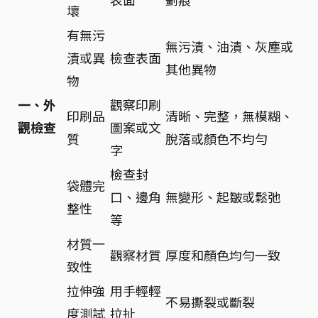
壞
有無污
無污漬、油漬、灰塵或
漬或異
檢查表面
其他異物
物
一、外
觀察印刷
印刷品
清晰、完整，無模糊、
觀檢查
圖案或文
質
脫落或顏色不均勻
字
檢查封
袋體完
口、邊角
無變形、起皺或鬆弛
整性
等
材質一
觀察材質
厚度和顏色均勻一致
致性
拉伸強
用手輕輕
不易撕裂或斷裂
度測試
拉扯