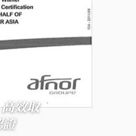
：高效取
認證