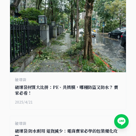
破壞袋
破壞袋材質大比拼：PE、共擠膜，哪種防盜又防水？ 賣
家必看！
2025/4/21
破壞袋
破壞袋 防水耐用 退貨減少：電商賣家必學的包裝優化攻