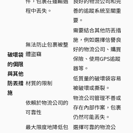
件，包裹在運輸過
良好的物流公司和完
程中丟失。
善的追蹤系統至關重
要。
需要結合其他防丟措
施，例如選擇信譽良
無法防止包裹被整
好的物流公司、購買
體盜竊
破壞袋
保險、使用GPS追蹤
的侷限
器等。
與其他
低質量的破壞袋容易
防丟措
材質的限制
被破壞或撕裂。
施
物流公司管理不善或
依賴於物流公司的
存在內部作案，包裹
可靠性
仍然可能丟失。
最大限度地降低包
選擇可靠的物流公