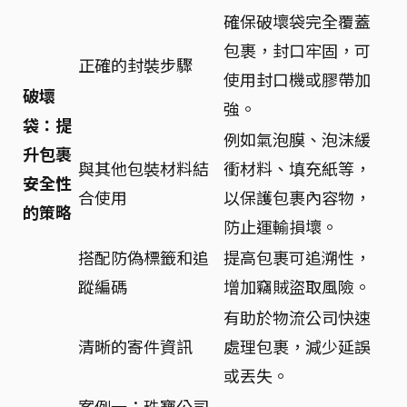
確保破壞袋完全覆蓋
包裹，封口牢固，可
正確的封裝步驟
使用封口機或膠帶加
破壞
強。
袋：提
例如氣泡膜、泡沫緩
升包裹
與其他包裝材料結
衝材料、填充紙等，
安全性
合使用
以保護包裹內容物，
的策略
防止運輸損壞。
搭配防偽標籤和追
提高包裹可追溯性，
蹤編碼
增加竊賊盜取風險。
有助於物流公司快速
清晰的寄件資訊
處理包裹，減少延誤
或丟失。
案例一：珠寶公司