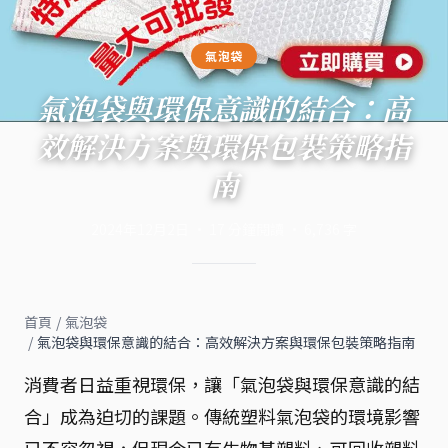
氣泡袋
氣泡袋與環保意識的結合：高
效解決方案與環保包裝策略指
南
2024年12月2日
·
17
分鐘閱讀
·
6,736
字
首頁
/
氣泡袋
/
氣泡袋與環保意識的結合：高效解決方案與環保包裝策略指南
消費者日益重視環保，讓「氣泡袋與環保意識的結
合」成為迫切的課題。傳統塑料氣泡袋的環境影響
已不容忽視，但現今已有生物基塑料、可回收塑料