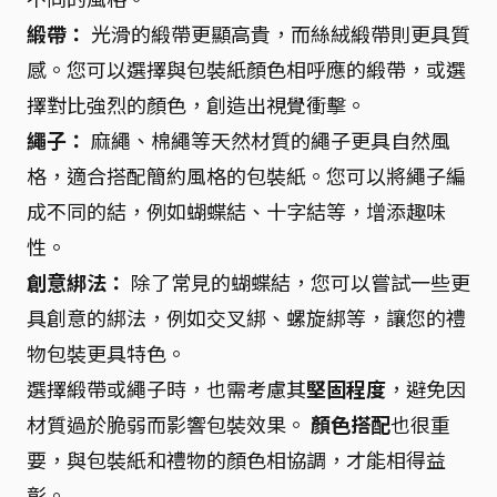
緞帶：
光滑的緞帶更顯高貴，而絲絨緞帶則更具質
感。您可以選擇與包裝紙顏色相呼應的緞帶，或選
擇對比強烈的顏色，創造出視覺衝擊。
繩子：
麻繩、棉繩等天然材質的繩子更具自然風
格，適合搭配簡約風格的包裝紙。您可以將繩子編
成不同的結，例如蝴蝶結、十字結等，增添趣味
性。
創意綁法：
除了常見的蝴蝶結，您可以嘗試一些更
具創意的綁法，例如交叉綁、螺旋綁等，讓您的禮
物包裝更具特色。
選擇緞帶或繩子時，也需考慮其
堅固程度
，避免因
材質過於脆弱而影響包裝效果。
顏色搭配
也很重
要，與包裝紙和禮物的顏色相協調，才能相得益
彰。