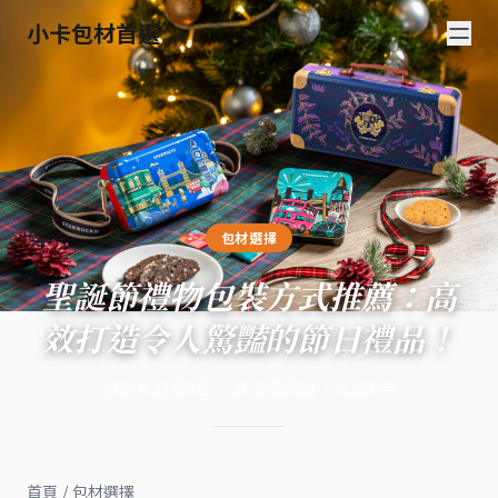
小卡包材首選
包材選擇
聖誕節禮物包裝方式推薦：高
效打造令人驚豔的節日禮品！
2024年12月5日
·
16
分鐘閱讀
·
6,186
字
首頁
/
包材選擇