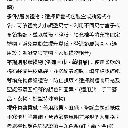
讀)
多件/層次禮物：
選擇折疊式包裝盒或抽繩式布
袋，可依禮物大小調整尺寸。利用不同尺寸盒子或
布袋搭配，並以絲帶、碎紙、填充棉等填充物固定
禮物，避免晃動並提升質感，營造節慶氛圍。(適
用於：聖誕交換禮物、家庭禮物組合)
不規則形狀禮物 (例如圍巾、藝術品)：
使用柔軟的
棉布袋或牛皮紙袋，並搭配氣泡膜、填充棉或碎紙
等填充物保護禮物，防止損壞。選擇與禮物風格及
聖誕節氛圍相符的顏色和圖案。(適用於：手工藝
品、衣物、造型特殊禮物)
提升包裝質感：
善用緞帶、麻繩、聖誕主題貼紙或
手寫卡片等裝飾，營造節慶氛圍並展現個人風格。
考慮禮物顏色與聖誕節主題色系(紅、綠、金)搭