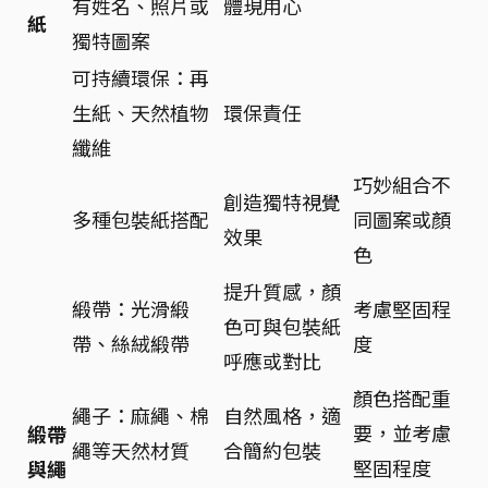
有姓名、照片或
體現用心
紙
獨特圖案
可持續環保：再
生紙、天然植物
環保責任
纖維
巧妙組合不
創造獨特視覺
多種包裝紙搭配
同圖案或顏
效果
色
提升質感，顏
緞帶：光滑緞
考慮堅固程
色可與包裝紙
帶、絲絨緞帶
度
呼應或對比
顏色搭配重
繩子：麻繩、棉
自然風格，適
要，並考慮
緞帶
繩等天然材質
合簡約包裝
堅固程度
與繩