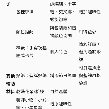
子
蝴蝶結、十字
各種綁法
結、交叉綁、
增加趣味性
螺旋綁等
與包裝紙和禮
顏色搭配
相得益彰
物顏色協調
恰到好處，
標籤：手寫祝福
個人特色
避免過於繁
語或卡片
複
材質選擇應
貼紙：聖誕貼紙
增添節日氛圍
與整體風格
其他
協調
輔助
材料
乾燥花朵/松枝
自然溫馨
裝飾小物：小鈴
增添趣味性
鐺、小星星等