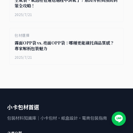
空氣袋、氣泡柱在運送過程中消氣了？原因分析與預防對
策全攻略！
2025/7/21
包材選擇
霧面OPP袋 vs. 亮面OPP袋：哪種更能襯托商品質感？
專家解析包裝魅力
2025/7/21
小卡包材首選
包裝材料知識庫｜小卡包材・紙盒設計・電商包裝指南