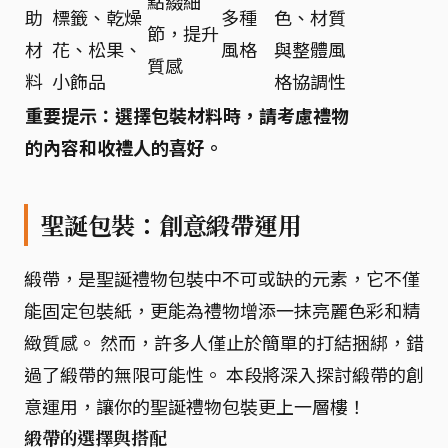
點綴細
助
標籤、乾燥
多種
色、材質
節，提升
材
花、松果、
風格
與整體風
質感
料
小飾品
格協調性
重要提示：選擇包裝材料時，請考慮禮物
的內容和收禮人的喜好。
聖誕包裝：創意緞帶運用
緞帶，是聖誕禮物包裝中不可或缺的元素，它不僅
能固定包裝紙，更能為禮物增添一抹亮麗色彩和精
緻質感。 然而，許多人僅止於簡單的打結捆綁，錯
過了緞帶的無限可能性。 本段將深入探討緞帶的創
意運用，讓你的聖誕禮物包裝更上一層樓！
緞帶的選擇與搭配