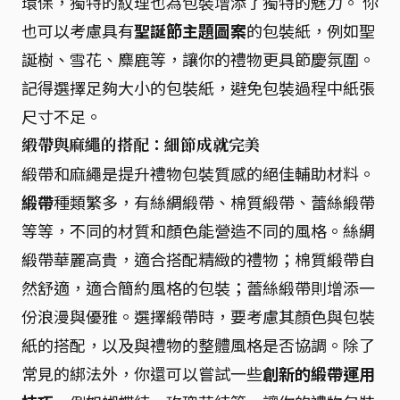
環保，獨特的紋理也為包裝增添了獨特的魅力。 你
也可以考慮具有
聖誕節主題圖案
的包裝紙，例如聖
誕樹、雪花、麋鹿等，讓你的禮物更具節慶氛圍。
記得選擇足夠大小的包裝紙，避免包裝過程中紙張
尺寸不足。
緞帶與麻繩的搭配：細節成就完美
緞帶和麻繩是提升禮物包裝質感的絕佳輔助材料。
緞帶
種類繁多，有絲綢緞帶、棉質緞帶、蕾絲緞帶
等等，不同的材質和顏色能營造不同的風格。絲綢
緞帶華麗高貴，適合搭配精緻的禮物；棉質緞帶自
然舒適，適合簡約風格的包裝；蕾絲緞帶則增添一
份浪漫與優雅。選擇緞帶時，要考慮其顏色與包裝
紙的搭配，以及與禮物的整體風格是否協調。除了
常見的綁法外，你還可以嘗試一些
創新的緞帶運用