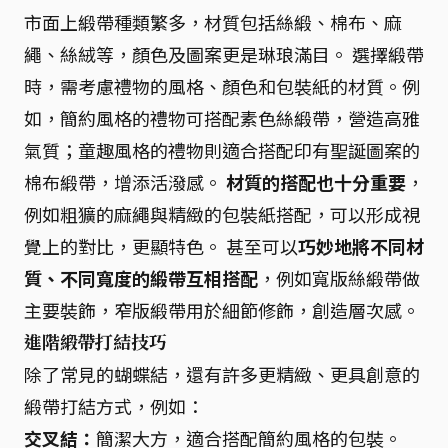
市面上緞帶種類繁多，材質包括絲緞、棉布、麻
繩、絲絨等，顏色及圖案更是琳琅滿目。 選擇緞帶
時，需考慮禮物的風格、顏色和包裝紙的材質。例
如，簡約風格的禮物可搭配素色絲緞帶，營造高雅
氣質；童趣風格的禮物則適合搭配印有聖誕圖案的
棉布緞帶，增添活潑感。
材質的搭配也十分重要
，
例如粗獷的麻繩與精緻的包裝紙搭配，可以形成視
覺上的對比，更顯特色。 甚至可以
巧妙地將不同材
質、不同寬度的緞帶互相搭配
，例如寬版絲緞帶做
主要裝飾，窄版緞帶用於細節修飾，創造層次感。
進階緞帶打結技巧
除了常見的蝴蝶結，還有許多更精緻、更具創意的
緞帶打結方式，例如：
交叉結：
簡潔大方，適合搭配簡約風格的包裝。