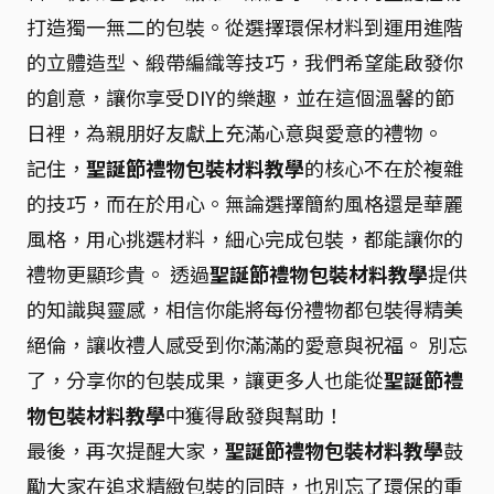
打造獨一無二的包裝。從選擇環保材料到運用進階
的立體造型、緞帶編織等技巧，我們希望能啟發你
的創意，讓你享受DIY的樂趣，並在這個溫馨的節
日裡，為親朋好友獻上充滿心意與愛意的禮物。
記住，
聖誕節禮物包裝材料教學
的核心不在於複雜
的技巧，而在於用心。無論選擇簡約風格還是華麗
風格，用心挑選材料，細心完成包裝，都能讓你的
禮物更顯珍貴。 透過
聖誕節禮物包裝材料教學
提供
的知識與靈感，相信你能將每份禮物都包裝得精美
絕倫，讓收禮人感受到你滿滿的愛意與祝福。 別忘
了，分享你的包裝成果，讓更多人也能從
聖誕節禮
物包裝材料教學
中獲得啟發與幫助！
最後，再次提醒大家，
聖誕節禮物包裝材料教學
鼓
勵大家在追求精緻包裝的同時，也別忘了環保的重