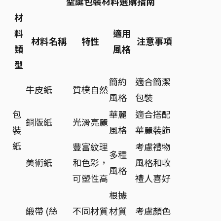
聖誕包裝材料選購指南
材
料
適用
材料名稱
特性
注意事項
類
風格
型
簡約
適合簡潔
牛皮紙
質樸自然
風格
包裝
包
華麗
適合搭配
銅版紙
光滑亮麗
裝
風格
華麗裝飾
紙
豐富紋理
考慮禮物
多種
美術紙
和色彩，
風格和收
風格
可塑性高
禮人喜好
根據
緞帶 (絲
不同材質
材質
考慮顏色