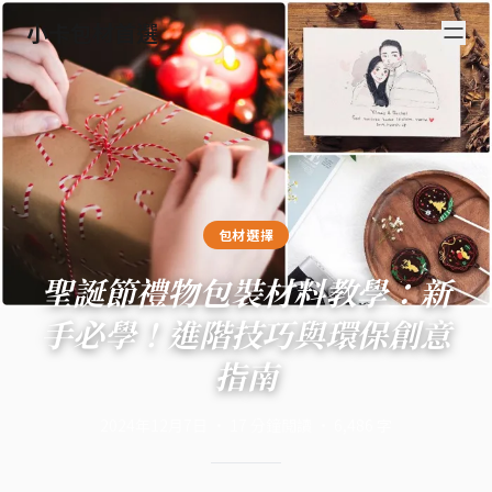
小卡包材首選
包材選擇
聖誕節禮物包裝材料教學：新
手必學！進階技巧與環保創意
指南
2024年12月7日
·
17
分鐘閱讀
·
6,486
字