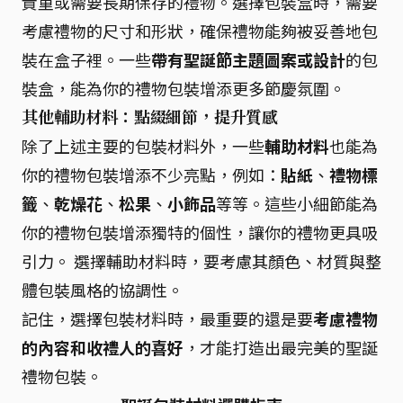
貴重或需要長期保存的禮物。選擇包裝盒時，需要
考慮禮物的尺寸和形狀，確保禮物能夠被妥善地包
裝在盒子裡。一些
帶有聖誕節主題圖案或設計
的包
裝盒，能為你的禮物包裝增添更多節慶氛圍。
其他輔助材料：點綴細節，提升質感
除了上述主要的包裝材料外，一些
輔助材料
也能為
你的禮物包裝增添不少亮點，例如：
貼紙
、
禮物標
籤
、
乾燥花
、
松果
、
小飾品
等等。這些小細節能為
你的禮物包裝增添獨特的個性，讓你的禮物更具吸
引力。 選擇輔助材料時，要考慮其顏色、材質與整
體包裝風格的協調性。
記住，選擇包裝材料時，最重要的還是要
考慮禮物
的內容和收禮人的喜好
，才能打造出最完美的聖誕
禮物包裝。