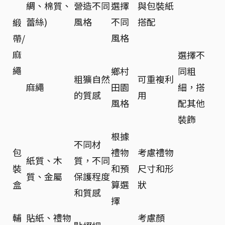
綢、棉質、
營造不同
選擇
與包裝紙
蕾絲)
風格
不同
搭配
緞
風格
帶/
麻
選擇不
繩
鄉村
同粗
粗獷自然
可重複利
麻繩
田園
細，搭
的質感
用
風格
配其他
裝飾
根據
不同材
包
禮物
考慮禮物
紙質、木
質，不同
裝
和預
尺寸和形
質、金屬
保護程度
盒
算選
狀
和質感
擇
輔
貼紙、禮物
考慮顏