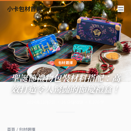
小卡包材首選
包材選擇
聖誕節禮物包裝材料搭配：高
效打造令人驚豔的節慶禮盒！
2024年12月7日
·
16
分鐘閱讀
·
6,270
字
首頁
/
包材選擇