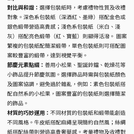
對比與和諧：
選擇包裝紙時，考慮禮物性質及收禮
對象。深色系包裝紙（深酒紅、墨綠）搭配金色或
銀色緞帶營造高貴感；淺色系包裝紙（米白、淺
灰）搭配亮色緞帶（紅、寶藍）則顯得活潑。 圖案
繁複的包裝紙配簡潔緞帶，單色包裝紙則可搭配圖
案較豐富的緞帶，達到視覺平衡。
節慶元素點綴：
善用小松果、聖誕鈴鐺、乾燥花等
小飾品提升節慶氛圍。選擇飾品時需與包裝紙顏色
及圖案協調，避免過於雜亂，例如：素色包裝紙搭
配自然系的小松果，圖案豐富的包裝紙則選擇簡潔
的飾品。
材質的巧妙運用：
不同材質的包裝紙和緞帶能創造
不同風格。牛皮紙搭配麻繩呈現簡約自然風；絲綢
紙搭配絲帶則營造高貴奢華感。考量禮物及收禮對