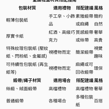
包裝材質
適用禮物
搭配建議
風格
手工皁、小飾
素雅緞帶
簡約
輕薄包裝紙
品
或麻繩
自然
紅酒、高級巧
質感緞帶
奢華
厚實卡紙
克力
或絲帶
高貴
特殊紋理包裝紙 (壓紋
視覺
視禮物而定
簡潔緞帶
紙、閃粉紙、金屬感)
趣味
可持續性包裝紙 (再生
麻繩或可
視禮物而定
環保
紙等)
回收緞帶
緞帶/繩子材質
適用場合
搭配建議
風格
絲緞、絨面緞帶
高檔禮物
高檔禮物
奢華
多種包裝
普通緞帶
各種場合
百搭
紙