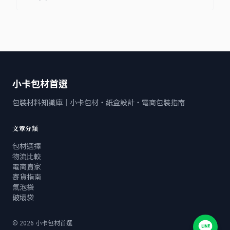
小卡包材首選
包裝材料知識庫｜小卡包材・紙盒設計・電商包裝指南
文章分類
包材選擇
物流比較
電商賣家
寄貨指南
氣泡袋
破壞袋
©
2026
小卡包材首選