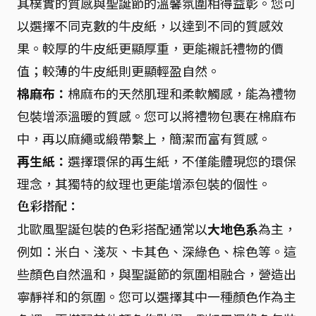
其樸實的質感與聖誕節的溫馨氛圍相得益彰。您可
以選擇不同克數的牛皮紙，以達到不同的質感效
果。較厚的牛皮紙更顯厚重，更能襯託禮物的價
值；較薄的牛皮紙則更顯輕盈自然。
棉麻布：
棉麻布的天然肌理和柔軟觸感，能為禮物
包裝增添溫暖的質感。您可以將禮物包裹在棉麻布
中，再以麻繩或緞帶繫上，簡潔而富有質感。
再生紙：
選擇環保的再生紙，不僅能體現您的環保
理念，其獨特的紋理也更能增添包裝的個性。
色彩搭配：
北歐風聖誕包裝的色彩搭配通常以
大地色系
為主，
例如：米白、淺灰、卡其色、深綠色、棕色等。這
些顏色自然溫和，與聖誕節的氛圍相融合，營造出
寧靜祥和的氛圍。您可以選擇其中一種顏色作為主