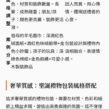
色、材質和裝飾數量。長
因人而異，用心傳
格
輩：成熟穩重；朋友/孩
情，體現送禮者的
調
子：顏色更亮麗，裝飾更活
心意。
整
潑。
祖母的羊毛圍巾：深酒紅色
案
絨面紙+酒紅色絲絨緞帶+金
包裝設計與禮物內
例
色小鈴鐺；孩子的玩具：深
涵相融合，表達情
分
綠色棉紙+金色麻繩+可愛小
感。
享
木製裝飾品
奢華質感：聖誕禮物包裝風格搭配
追求奢華質感的禮物包裝，需要在材質、色彩和細
節上精益求精，營造出高貴典雅的氛圍。這不僅僅