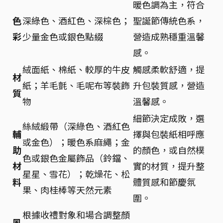
暖色調為主，符合
色
深綠色、酒紅色、深棕色；
聖誕節傳統色系，
彩
少量金色或銀色點綴
營造成熟穩重溫馨
感。
絨面紙、棉紙、較厚的牛皮
觸感柔軟舒適，提
材
紙；羊毛氈、毛呢布等裝飾
升包裝質感，營造
質
物
溫馨感。
細節決定成敗，選
絲絨緞帶（深綠色、酒紅色
輔
擇與包裝紙相呼應
或金色）；暖色系麻繩；金
助
的顏色，或自然樸
色或銀色金屬飾品（鈴鐺、
材
實的材質，提升整
星星、雪花）；乾燥花、松
料
體質感和節慶氛
果、肉桂棒等天然元素
圍。
根據收禮對象和場合調整顏
風