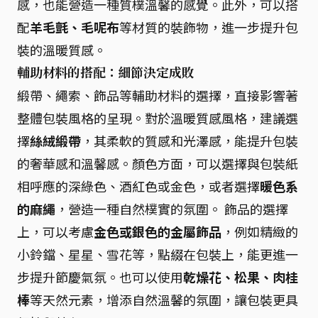
感，也能營造一種質樸溫馨的感覺。此外，可以搭
配
羊毛氈、毛呢布
等材質的裝飾物，進一步提升包
裝的溫暖質感。
輔助材料的搭配：細節決定成敗
緞帶、繩索、飾品等輔助材料的選擇，直接影響著
整體包裝風格的呈現。對於溫暖質感風格，建議選
擇
絲絨緞帶
，其柔軟的質感和光澤感，能提升包裝
的奢華感和溫馨感。顏色方面，可以選擇與包裝紙
相呼應的深綠色、酒紅色或金色，或者選擇
暖色系
的麻繩
，營造一種自然樸實的氛圍。 飾品的選擇
上，可以考慮
金色或銀色的金屬飾品
，例如精緻的
小鈴鐺、星星、雪花等，點綴在包裝上，能更進一
步提升節慶氣氛。也可以使用
乾燥花、松果、肉桂
棒
等天然元素，增添自然溫馨的氛圍，讓包裝更具