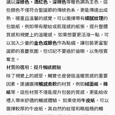
議以
深綠色、酒紅色、深棕色
等暖色調為主色，這
些顏色不僅符合聖誕節的傳統色系，更能傳達出成
熟、穩重且溫馨的感覺。可以選擇帶有
細膩紋理
的
包裝紙，例如帶有壓紋或肌理感的紙張，提升整體
質感和視覺上的溫暖感。 如果想要更活潑一點，可
以加入少量的
金色或銀色
作為點綴，讓包裝更富聖
誕節的喜慶氛圍，但切記不要過於搶眼，以免喧賓
奪主。
材質的選用：提升觸感體驗
除了視覺上的感受，觸覺也是營造溫暖質感的重要
因素。建議選擇
觸感柔軟
的材質，例如
絨面紙、棉
紙
等，這些材質不僅能提升包裝的質感，更能給收
禮人帶來舒適的觸感體驗。 如果使用
牛皮紙
，可以
選擇較厚的牛皮紙，其自然的紋理和略粗糙的觸