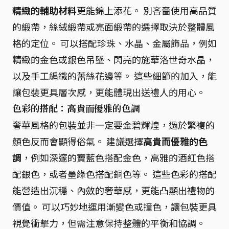
精緻的輔助材料
更能錦上添花。 別吝嗇使用高品質
的緞帶，絲絨緞帶或亮面緞帶的選擇取決於整體風
格的定位。 可以搭配珍珠、水晶、金屬飾品，例如
精緻的金色或銀色吊墜、閃亮的施華洛世奇水晶，
以及手工編織的蕾絲花邊等。 這些細節的加入，能
讓包裝更具層次感，更能體現出送禮人的用心。
色彩的搭配：高貴而優雅的色調
奢華風格的包裝並非一定要金碧輝煌，過於繁複的
顏色反而會顯得俗氣。 建議選擇
高貴而優雅的色
調
，例如深邃的寶藍色搭配金色，高雅的酒紅色搭
配銀色，或者墨綠色搭配銅色等。 這些色彩的搭配
能營造出沉穩、內斂的奢華感，更能凸顯出禮物的
價值。 可以巧妙地運用漸變色或撞色，讓包裝更具
視覺衝擊力，但需注意保持整體的平衡和協調。