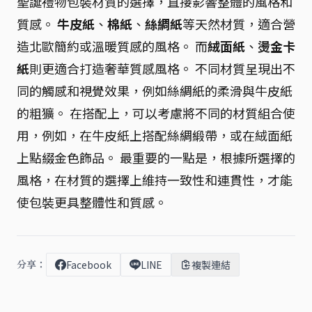
聖誕禮物包裝材質的選擇，直接影響整體的風格和
質感。
牛皮紙
、
棉紙
、
絲綢紙
等天然材質，適合營
造北歐簡約或溫暖質感的風格。 而
絨面紙
、
燙金卡
紙
則更適合打造奢華質感風格。 不同材質呈現出不
同的觸感和視覺效果，例如絲綢紙的柔滑與牛皮紙
的粗獷。 在搭配上，可以考慮將不同的材質組合使
用，例如，在牛皮紙上搭配絲綢緞帶，或在絨面紙
上點綴金色飾品。 最重要的一點是，根據所選擇的
風格，在材質的選擇上維持一致性和連貫性，才能
使包裝更具整體性和質感。
分享：
Facebook
LINE
複製連結